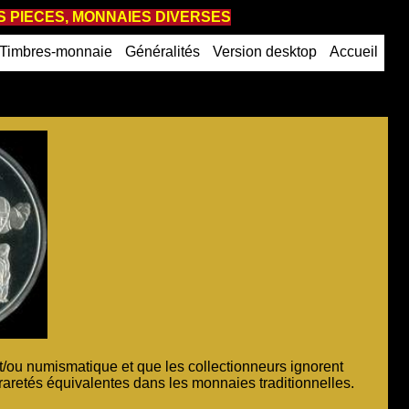
 PIECES, MONNAIES DIVERSES
Timbres-monnaie
Généralités
Version desktop
Accueil
et/ou numismatique et que les collectionneurs ignorent
raretés équivalentes dans les monnaies traditionnelles.