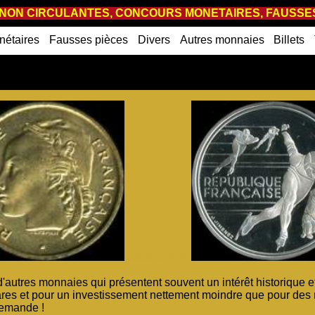
ON CIRCULANTES, CONCOURS MONETAIRES, FAUSSES
nétaires
Fausses pièces
Divers
Autres monnaies
Billets
espacement
 d'autres monnaies qui présentent souvent un intérêt historique 
rares et pour un investissement nettement moindre que pour des 
 demande !