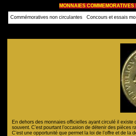
MONNAIES COMMEMORATIVES N
Commémoratives non circulantes
Concours et essais mo
En dehors des monnaies officielles ayant circulé il existe
souvent. C'est pourtant l'occasion de détenir des pièces 
C'est une opportunité que permet la loi de l'offre et de la