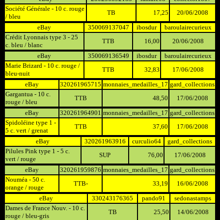
Société Générale - 10 c. rouge
TB
17,25
20/06/2008
/ bleu
eBay
350069137047
ibosdur
baroulairecurieux
Crédit Lyonnais type 3 - 25
TTB
16,00
20/06/2008
c. bleu / blanc
eBay
350069136549
ibosdur
baroulairecurieux
Marie Brizard - 10 c. rouge /
TTB
32,83
17/06/2008
bleu-nuit
eBay
320261965715
monnaies_medailles_17
gard_collections
Gargantua - 10 c.
TTB
48,50
17/06/2008
rouge / bleu
eBay
320261964901
monnaies_medailles_17
gard_collections
Spidoléine type 1 -
TTB
37,60
17/06/2008
5 c. vert / grenat
eBay
320261963916
curculio64
gard_collections
Pilules Pink type 1 - 5 c.
SUP
76,00
17/06/2008
vert / rouge
eBay
320261959876
monnaies_medailles_17
gard_collections
Nouméa - 50 c.
TTB-
33,19
16/06/2008
orange / rouge
eBay
330243176365
pando91
sedonastamps
Dames de France Nouv. - 10 c.
TB
25,50
14/06/2008
rouge / bleu-gris