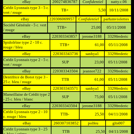
eBay
200274836787
Confidentiel
natty.c.06
Crédit Lyonnais type 3 - 5 c.
TB+
5,50
10/11/2008
vert / rouge
eBay
220306069957
Confidentiel
parfumviolettes
Société Générale - 5 c. vert
TTB+
25,00
05/11/2008
/ rouge
eBay
220303343857
jerome3188
3329frederic
Spidoléine type 2 - 10 c.
TTB+
61,00
05/11/2008
rouge / bleu
eBay
220303343736
sanhya1
3329frederic
Crédit Lyonnais type 2 - 5 c.
SUP
23,00
05/11/2008
vert / rouge
eBay
220303343504
jeannot722
3329frederic
Dentifrice de Botot type 3 -
TTB
61,00
05/11/2008
25 c. bleu / rouge
eBay
220303343571
sanhya1
3329frederic
Marseillaise de Crédit type 2
SUP
75,00
05/11/2008
- 25 c. bleu / blanc
eBay
220303343504
jerome3188
3329frederic
Crédit Lyonnais type 2 - 10
TTB-
25,50
04/11/2008
c. rouge / bleu
eBay
260307103852
polfeu
glts007
Crédit Lyonnais type 3 - 25
TTB
25,50
04/11/2008
c. bleu / crème