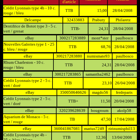
d'article
Crédit Lyonnais type 4b - 10 c.
TTB
15,00
28/04/2008
rouge / bleu
Delcampe
32433883
Prabuty
Philaretz
Dentifrice de Botot type 3 - 5 c.
TTB-
24,31
28/04/2008
vert / grenat
eBay
300217283889
mont*ster
paulbosco
Nouvelles Galeries type 1 - 25
TTB
68,76
28/04/2008
c. bleu / rouge
eBay
300217283880
numismate93
paulbosco
Rhum Charleston - 10 c.
TTB
24,31
28/04/2008
rouge / bleu
eBay
300217283865
samantha2462
paulbosco
Crédit Lyonnais type 2 - 5 c.
TTB
23,10
26/04/2008
vert / doré
eBay
350050646626
magdo56
ferdeparis
Crédit Lyonnais type 2 - 5 c.
TTB+
11,50
20/04/2008
vert / doré
eBay
320239628639
bougroum
akolp58
Aquarium de Monaco - 5 c.
TB
47,50
17/04/2008
vert / rouge
eBay
360041867081
marius7249
ririnumisphil13
Crédit Lyonnais type 4b -
TTB
12,36
13/04/2008
25 c. bleu / blanc