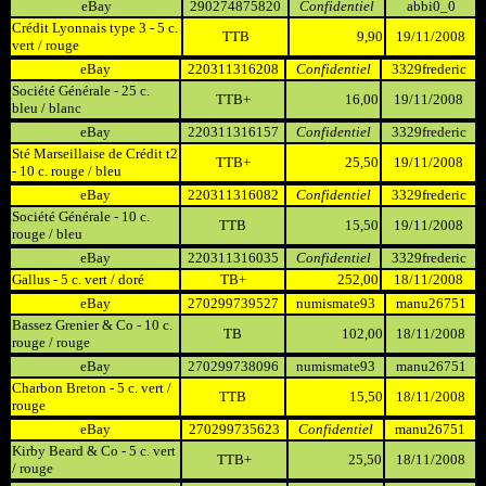
eBay
290274875820
Confidentiel
abbi0_0
Crédit Lyonnais type 3 - 5 c.
TTB
9,90
19/11/2008
vert / rouge
eBay
220311316208
Confidentiel
3329frederic
Société Générale - 25 c.
TTB+
16,00
19/11/2008
bleu / blanc
eBay
220311316157
Confidentiel
3329frederic
Sté Marseillaise de Crédit t2
TTB+
25,50
19/11/2008
- 10 c. rouge / bleu
eBay
220311316082
Confidentiel
3329frederic
Société Générale - 10 c.
TTB
15,50
19/11/2008
rouge / bleu
eBay
220311316035
Confidentiel
3329frederic
Gallus - 5 c. vert / doré
TB+
252,00
18/11/2008
eBay
270299739527
numismate93
manu26751
Bassez Grenier & Co - 10 c.
TB
102,00
18/11/2008
rouge / rouge
eBay
270299738096
numismate93
manu26751
Charbon Breton - 5 c. vert /
TTB
15,50
18/11/2008
rouge
eBay
270299735623
Confidentiel
manu26751
Kirby Beard & Co - 5 c. vert
TTB+
25,50
18/11/2008
/ rouge