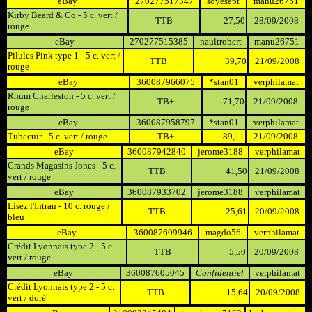
eBay
270277517347
soyesept
manu26751
Kirby Beard & Co - 5 c. vert /
TTB
27,50
28/09/2008
rouge
eBay
270277515385
naultrobert
manu26751
Pilules Pink type 1 - 5 c. vert /
TTB
39,70
21/09/2008
rouge
eBay
360087966075
*stan01
verphilamat
Rhum Charleston - 5 c. vert /
TB+
71,70
21/09/2008
rouge
eBay
360087958797
*stan01
verphilamat
Tubecuir - 5 c. vert / rouge
TB+
89,11
21/09/2008
eBay
360087942840
jerome3188
verphilamat
Grands Magasins Jones - 5 c.
TTB
41,50
21/09/2008
vert / rouge
eBay
360087933702
jerome3188
verphilamat
Lisez l'Intran - 10 c. rouge /
TTB
25,61
20/09/2008
bleu
eBay
360087609946
magdo56
verphilamat
Crédit Lyonnais type 2 - 5 c.
TTB
5,50
20/09/2008
vert / rouge
eBay
360087605045
Confidentiel
verphilamat
Crédit Lyonnais type 2 - 5 c.
TTB
15,64
20/09/2008
vert / doré