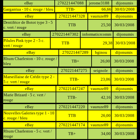
eBay
270221447088
jerome3188
dijonumis
Gargantua - 10 c. rouge / bleu
TTB-
66,66
30/03/2008
eBay
270221447328
vauruze89
dijonumis
Dentifrice de Botot type 3 - 5
TTB
25,50
30/03/2008
c. vert / rouge
eBay
270221447302
informaticrcomm
dijonumis
Pilules Pink type 2 - 5 c.
TTB
29,38
30/03/2008
vert / rouge
eBay
270221447289
bginou
dijonumis
Rhum Charleston - 10 c. rouge /
TB+
26,00
30/03/2008
bleu
eBay
270221447275
seignole
dijonumis
Marseillaise de Crédit type 2 -
TTB-
23,06
30/03/2008
5 c. vert / rouge
eBay
270221447247
vauruze89
dijonumis
Marie Brizard - 5 c. vert /
TTB-
42,16
30/03/2008
rouge
eBay
270221447220
vauruze89
dijonumis
Nouvelles Galeries type 1 - 10
TTB
26,00
30/03/2008
c. rouge / bleu
eBay
270221447174
vauruze89
dijonumis
Rhum Charleston - 5 c. vert /
TB+
34,00
30/03/2008
rouge