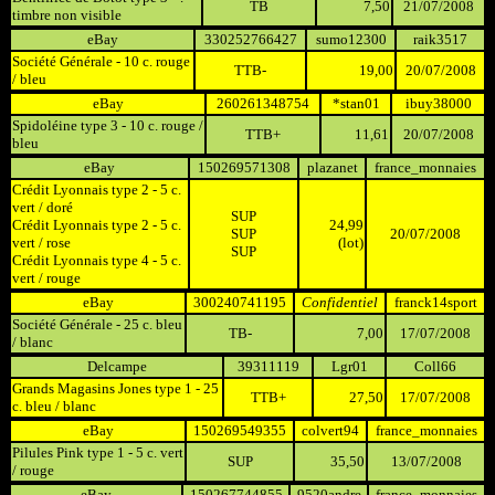
TB
7,50
21/07/2008
timbre non visible
eBay
330252766427
sumo12300
raik3517
Société Générale - 10 c. rouge
TTB-
19,00
20/07/2008
/ bleu
eBay
260261348754
*stan01
ibuy38000
Spidoléine type 3 - 10 c. rouge /
TTB+
11,61
20/07/2008
bleu
eBay
150269571308
plazanet
france_monnaies
Crédit Lyonnais type 2 - 5 c.
vert / doré
SUP
Crédit Lyonnais type 2 - 5 c.
24,99
SUP
20/07/2008
vert / rose
(lot)
SUP
Crédit Lyonnais type 4 - 5 c.
vert / rouge
eBay
300240741195
Confidentiel
franck14sport
Société Générale - 25 c. bleu
TB-
7,00
17/07/2008
/ blanc
Delcampe
39311119
Lgr01
Coll66
Grands Magasins Jones type 1 - 25
TTB+
27,50
17/07/2008
c. bleu / blanc
eBay
150269549355
colvert94
france_monnaies
Pilules Pink type 1 - 5 c. vert
SUP
35,50
13/07/2008
/ rouge
eBay
150267744855
9520andre
france_monnaies