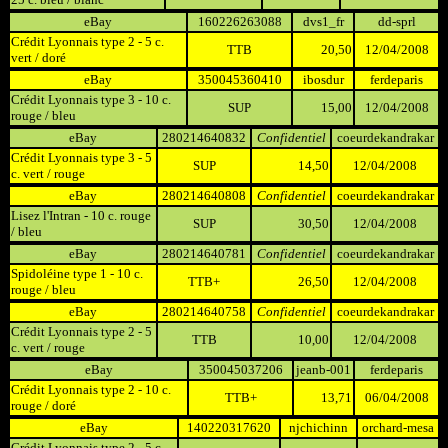
eBay
160226263088
dvs1_fr
dd-sprl
Crédit Lyonnais type 2 - 5 c.
TTB
20,50
12/04/2008
vert / doré
eBay
350045360410
ibosdur
ferdeparis
Crédit Lyonnais type 3 - 10 c.
SUP
15,00
12/04/2008
rouge / bleu
eBay
280214640832
Confidentiel
coeurdekandrakar
Crédit Lyonnais type 3 - 5
SUP
14,50
12/04/2008
c. vert / rouge
eBay
280214640808
Confidentiel
coeurdekandrakar
Lisez l'Intran - 10 c. rouge
SUP
30,50
12/04/2008
/ bleu
eBay
280214640781
Confidentiel
coeurdekandrakar
Spidoléine type 1 - 10 c.
TTB+
26,50
12/04/2008
rouge / bleu
eBay
280214640758
Confidentiel
coeurdekandrakar
Crédit Lyonnais type 2 - 5
TTB
10,00
12/04/2008
c. vert / rouge
eBay
350045037206
jeanb-001
ferdeparis
Crédit Lyonnais type 2 - 10 c.
TTB+
13,71
06/04/2008
rouge / doré
eBay
140220317620
njchichinn
orchard-mesa
Crédit Lyonnais type 2 - 5 c.