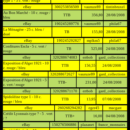
type 1 - 5 c. vert / rouge
eBay
300253856509
vauruze89
tintinbruxel
Au Bon Marché - 10 c. rouge /
TTB
356,80
28/08/2008
bleu
eBay
190245289776
vauruze89
phila67
La Ménagère - 25 c. bleu /
TB
155,80
28/08/2008
doré
eBay
190245292827
mplkm5
phila67
Confitures Escla - 5 c. vert /
TB
525,00
24/08/2008
rouge
eBay
320288674083
errbob
gard_collections
Exposition d'Alger 1921 - 10
TTB
156,55
24/08/2008
c. rouge / bleu
eBay
320288672627
vauruze89
gard_collections
Exposition d'Alger 1921 - 5
TTB-
231,00
24/08/2008
c. vert / rouge
eBay
320288671170
errbob
gard_collections
Spidoléine type 1 - 10 c.
TTB
13,95
07/08/2008
rouge / bleu
eBay
260268294282
eger45
macgast
Crédit Lyonnais type ? - 5 . vert
TTB+
16,00
04/08/2008
/ ?
eBay
150276506886
plazanet
france_monnaies