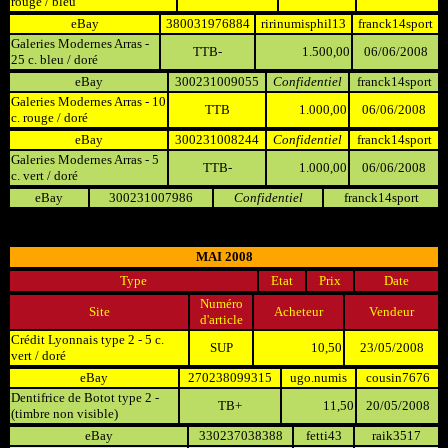
rouge / bleu
eBay
380031976884
ririnumisphil13
franck14sport
Galeries Modernes Arras -
TTB-
1.500,00
06/06/2008
25 c. bleu / doré
eBay
300231009055
Confidentiel
franck14sport
Galeries Modernes Arras - 10
TTB
1.000,00
06/06/2008
c. rouge / doré
eBay
300231008244
Confidentiel
franck14sport
Galeries Modernes Arras - 5
TTB-
1.000,00
06/06/2008
c. vert / doré
eBay
300231007986
Confidentiel
franck14sport
MAI 2008
Type
Etat
Prix
Date
Numéro
Site
Acheteur
Vendeur
d'article
Crédit Lyonnais type 2 - 5 c.
SUP
10,50
23/05/2008
vert / doré
eBay
270238099315
ugo.numis
cousin7676
Dentifrice de Botot type 2 -
TB+
11,50
20/05/2008
(timbre non visible)
eBay
330237038388
fetti43
raik3517