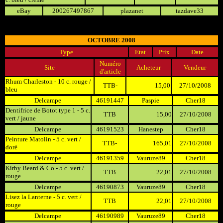
eBay
200267497867
plazanet
tazdave33
OCTOBRE 2008
Type
Etat
Prix
Date
Numéro
Site
Acheteur
Vendeur
d'article
Rhum Charleston - 10 c. rouge /
TTB-
15,00
27/10/2008
bleu
Delcampe
46191447
Paspie
Cher18
Dentifrice de Botot type 1 - 5 c.
TTB
15,00
27/10/2008
vert / jaune
Delcampe
46191523
Hanestep
Cher18
Peinture Matolin - 5 c. vert /
TTB-
165,01
27/10/2008
doré
Delcampe
46191359
Vauruze89
Cher18
Kirby Beard & Co - 5 c. vert /
TTB
22,01
27/10/2008
rouge
Delcampe
46190873
Vauruze89
Cher18
Lisez la Lanterne - 5 c. vert /
TTB
22,01
27/10/2008
rouge
Delcampe
46190989
Vauruze89
Cher18