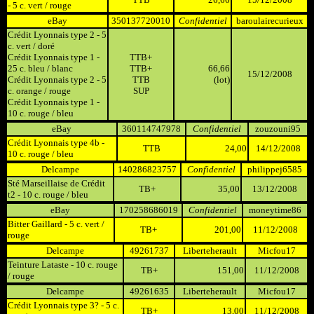
- 5 c. vert / rouge
eBay
350137720010
Confidentiel
baroulairecurieux
Crédit Lyonnais type 2 - 5
c. vert / doré
Crédit Lyonnais type 1 -
TTB+
25 c. bleu / blanc
TTB+
66,66
15/12/2008
Crédit Lyonnais type 2 - 5
TTB
(lot)
c. orange / rouge
SUP
Crédit Lyonnais type 1 -
10 c. rouge / bleu
eBay
360114747978
Confidentiel
zouzouni95
Crédit Lyonnais type 4b -
TTB
24,00
14/12/2008
10 c. rouge / bleu
Delcampe
140286823757
Confidentiel
philippej6585
Sté Marseillaise de Crédit
TB+
35,00
13/12/2008
t2 - 10 c. rouge / bleu
eBay
170258686019
Confidentiel
moneytime86
Bitter Gaillard - 5 c. vert /
TB+
201,00
11/12/2008
rouge
Delcampe
49261737
Liberteherault
Micfou17
Teinture Lataste - 10 c. rouge
TB+
151,00
11/12/2008
/ rouge
Delcampe
49261635
Liberteherault
Micfou17
Crédit Lyonnais type 3? - 5 c.
TB+
13,00
11/12/2008