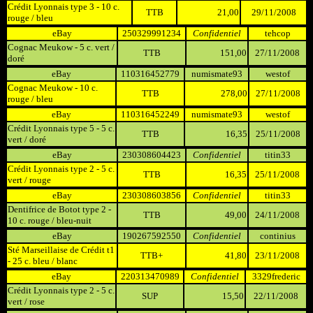
Crédit Lyonnais type 3 - 10 c.
TTB
21,00
29/11/2008
rouge / bleu
eBay
250329991234
Confidentiel
tehcop
Cognac Meukow - 5 c. vert /
TTB
151,00
27/11/2008
doré
eBay
110316452779
numismate93
westof
Cognac Meukow - 10 c.
TTB
278,00
27/11/2008
rouge / bleu
eBay
110316452249
numismate93
westof
Crédit Lyonnais type 5 - 5 c.
TTB
16,35
25/11/2008
vert / doré
eBay
230308604423
Confidentiel
titin33
Crédit Lyonnais type 2 - 5 c.
TTB
16,35
25/11/2008
vert / rouge
eBay
230308603856
Confidentiel
titin33
Dentifrice de Botot type 2 -
TTB
49,00
24/11/2008
10 c. rouge / bleu-nuit
eBay
190267592550
Confidentiel
continius
Sté Marseillaise de Crédit t1
TTB+
41,80
23/11/2008
- 25 c. bleu / blanc
eBay
220313470989
Confidentiel
3329frederic
Crédit Lyonnais type 2 - 5 c.
SUP
15,50
22/11/2008
vert / rose