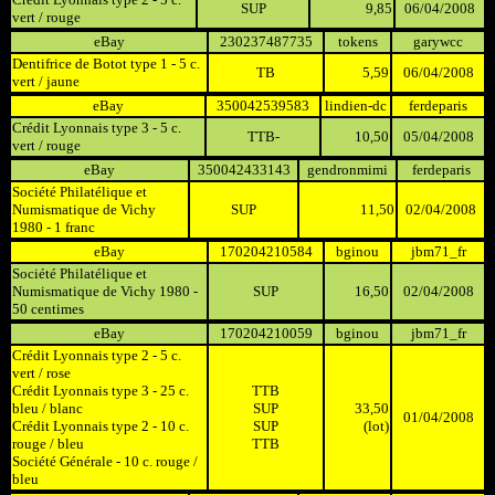
SUP
9,85
06/04/2008
vert / rouge
eBay
230237487735
tokens
garywcc
Dentifrice de Botot type 1 - 5 c.
TB
5,59
06/04/2008
vert / jaune
eBay
350042539583
lindien-dc
ferdeparis
Crédit Lyonnais type 3 - 5 c.
TTB-
10,50
05/04/2008
vert / rouge
eBay
350042433143
gendronmimi
ferdeparis
Société Philatélique et
Numismatique de Vichy
SUP
11,50
02/04/2008
1980 - 1 franc
eBay
170204210584
bginou
jbm71_fr
Société Philatélique et
Numismatique de Vichy 1980 -
SUP
16,50
02/04/2008
50 centimes
eBay
170204210059
bginou
jbm71_fr
Crédit Lyonnais type 2 - 5 c.
vert / rose
Crédit Lyonnais type 3 - 25 c.
TTB
bleu / blanc
SUP
33,50
01/04/2008
Crédit Lyonnais type 2 - 10 c.
SUP
(lot)
rouge / bleu
TTB
Société Générale - 10 c. rouge /
bleu