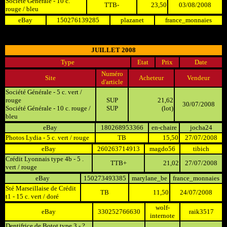
Société Générale - 10 c.
TTB-
23,50
03/08/2008
rouge / bleu
eBay
150276139285
plazanet
france_monnaies
JUILLET 2008
Type
Etat
Prix
Date
Numéro
Site
Acheteur
Vendeur
d'article
Société Générale - 5 c. vert /
rouge
SUP
21,62
30/07/2008
Société Générale - 10 c. rouge /
SUP
(lot)
bleu
eBay
180268953366
en-chaire
jocha24
Photos Lydia - 5 c. vert / rouge
TB
15,50
27/07/2008
eBay
260263714913
magdo56
tibich
Crédit Lyonnais type 4b - 5 .
TTB+
21,02
27/07/2008
vert / rouge
eBay
150273493385
marylane_be
france_monnaies
Sté Marseillaise de Crédit
TB
11,50
24/07/2008
t1 - 15 c. vert / doré
wolf-
eBay
330252766630
raik3517
internote
Dentifrice de Botot type 3 - ?