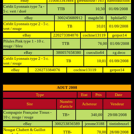
eBay
310083345484
greenhouse7163
harborauction
Crédit Lyonnais type 7a -
TTB
10,50
01/09/2008
5 c. vert / doré
eBay
300245680912
magdo56
bphilat92
Crédit Lyonnais type 2 - 5 c.
TB
10,01
01/09/2008
vert / rouge
eBay
220273384076
cochise13119
gerpot14
Pilules Pink type 1 - 10 c.
TTB
76,00
01/09/2008
rouge / bleu
eBay
380057658380
curculio64
r.g.deco
Crédit Lyonnais type 2 - 5 c.
TB
10,01
01/09/2008
vert / rouge
eBay
220273384076
cochise13119
gerpot14
AOUT 2008
Type
Etat
Prix
Date
Numéro
Site
Acheteur
Vendeur
d'article
Compagnie Française Tissus -
TB+
340,00
29/08/2008
10 c. rouge / rouge
eBay
300253856589
jerome3188
tintinbruxel
Nougat Chabert & Guillot
TTB-
70,00
28/08/2008