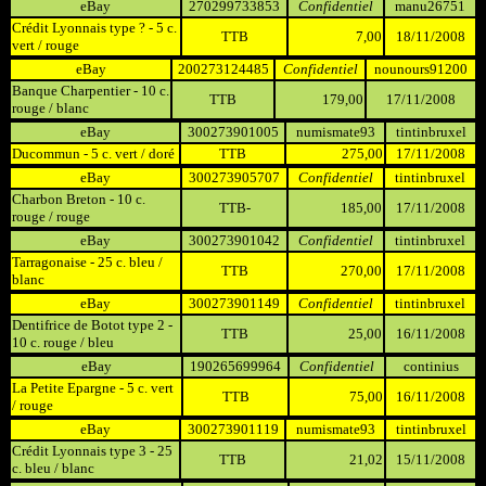
eBay
270299733853
Confidentiel
manu26751
Crédit Lyonnais type ? - 5 c.
TTB
7,00
18/11/2008
vert / rouge
eBay
200273124485
Confidentiel
nounours91200
Banque Charpentier - 10 c.
TTB
179,00
17/11/2008
rouge / blanc
eBay
300273901005
numismate93
tintinbruxel
Ducommun - 5 c. vert / doré
TTB
275,00
17/11/2008
eBay
300273905707
Confidentiel
tintinbruxel
Charbon Breton - 10 c.
TTB-
185,00
17/11/2008
rouge / rouge
eBay
300273901042
Confidentiel
tintinbruxel
Tarragonaise - 25 c. bleu /
TTB
270,00
17/11/2008
blanc
eBay
300273901149
Confidentiel
tintinbruxel
Dentifrice de Botot type 2 -
TTB
25,00
16/11/2008
10 c. rouge / bleu
eBay
190265699964
Confidentiel
continius
La Petite Epargne - 5 c. vert
TTB
75,00
16/11/2008
/ rouge
eBay
300273901119
numismate93
tintinbruxel
Crédit Lyonnais type 3 - 25
TTB
21,02
15/11/2008
c. bleu / blanc