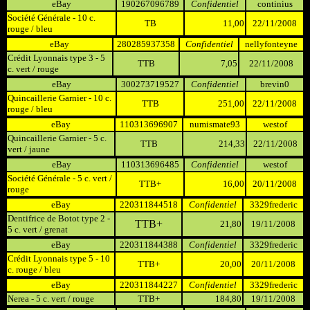
eBay
190267096789
Confidentiel
continius
Société Générale - 10 c.
TB
11,00
22/11/2008
rouge / bleu
eBay
280285937358
Confidentiel
nellyfonteyne
Crédit Lyonnais type 3 - 5
TTB
7,05
22/11/2008
c. vert / rouge
eBay
300273719527
Confidentiel
brevin0
Quincaillerie Garnier - 10 c.
TTB
251,00
22/11/2008
rouge / bleu
eBay
110313696907
numismate93
westof
Quincaillerie Garnier - 5 c.
TTB
214,33
22/11/2008
vert / jaune
eBay
110313696485
Confidentiel
westof
Société Générale - 5 c. vert /
TTB+
16,00
20/11/2008
rouge
eBay
220311844518
Confidentiel
3329frederic
Dentifrice de Botot type 2 -
TTB+
21,80
19/11/2008
5 c. vert / grenat
eBay
220311844388
Confidentiel
3329frederic
Crédit Lyonnais type 5 - 10
TTB+
20,00
20/11/2008
c. rouge / bleu
eBay
220311844227
Confidentiel
3329frederic
Nerea - 5 c. vert / rouge
TTB+
184,80
19/11/2008