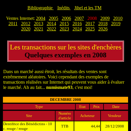
Bibliographie
x
Inédits
x
Jihel et les TM
x
Ventes Internet:
2004
x
2005
x
2006
x
2007
x
2008
x
2009
x
2010
x
2011
x
2012
x
2013
x
2014
x
2015
x
2016
x
2017
x
2018
x
2019
x
2020
x
2021
x
2022
x
2023
x
2024
x
2025
x
2026
x
Les transactions sur les sites d'enchères
Quelques exemples en 2008
Dans un marché aussi étroit, les résultats des ventes sont
extrêmement aléatoires. Voici cependant des exemples de
transactions réalisées sur Internet qui peuvent vous aider à évaluer
le marché. Ah au fait...
numismate93
, c'est moi!
DECEMBRE 2008
Type
Etat
Prix
Date
Numéro
Site
Acheteur
Vendeur
d'article
Dentifrice des Bénédictins - 10
TTB
44,44
28/12/2008
c. rouge / rouge