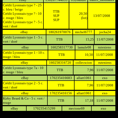
Crédit Lyonnais type ? - 25
c. bleu / beige
TTB
Crédit Lyonnais type ? - 10
20,50
SUP
13/07/2008
c. rouge / bleu
(lot)
SUP
Crédit Lyonnais type ? - 5 c.
vert / doré
eBay
180261970076
michel6777
jocha24
Crédit Lyonnais type 1 - 5 c.
TTB
15,25
11/07/2008
vert / doré
eBay
160258317730
lamule08
ruteniens
Crédit Lyonnais type 1 - 10 c.
TTB
10,50
11/07/2008
rouge / bleu
eBay
160258316720
collecscion
ruteniens
Crédit Lyonnais type 7a - 10
TTB
7,96
11/07/2008
c. rouge / bleu
eBay
170235416683
allart1061
exo
Crédit Lyonnais type 2 - 5 c.
TTB
7,96
11/07/2008
vert / doré
eBay
170235416156
allart1061
exo
Kirby Beard & Co - 5 c. vert /
TTB
17,18
11/07/2008
rouge
eBay
170235415299
mectone69
exo