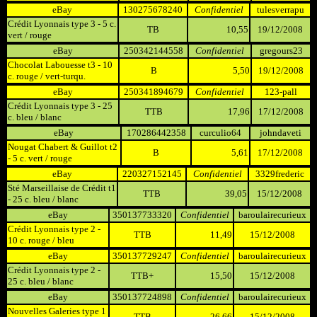
eBay
130275678240
Confidentiel
tulesverrapu
Crédit Lyonnais type 3 - 5 c.
TB
10,55
19/12/2008
vert / rouge
eBay
250342144558
Confidentiel
gregours23
Chocolat Labouesse t3 - 10
B
5,50
19/12/2008
c. rouge / vert-turqu.
eBay
250341894679
Confidentiel
123-pall
Crédit Lyonnais type 3 - 25
TTB
17,96
17/12/2008
c. bleu / blanc
eBay
170286442358
curculio64
johndaveti
Nougat Chabert & Guillot t2
B
5,61
17/12/2008
- 5 c. vert / rouge
eBay
220327152145
Confidentiel
3329frederic
Sté Marseillaise de Crédit t1
TTB
39,05
15/12/2008
- 25 c. bleu / blanc
eBay
350137733320
Confidentiel
baroulairecurieux
Crédit Lyonnais type 2 -
TTB
11,49
15/12/2008
10 c. rouge / bleu
eBay
350137729247
Confidentiel
baroulairecurieux
Crédit Lyonnais type 2 -
TTB+
15,50
15/12/2008
25 c. bleu / blanc
eBay
350137724898
Confidentiel
baroulairecurieux
Nouvelles Galeries type 1
TTB
26,66
15/12/2008