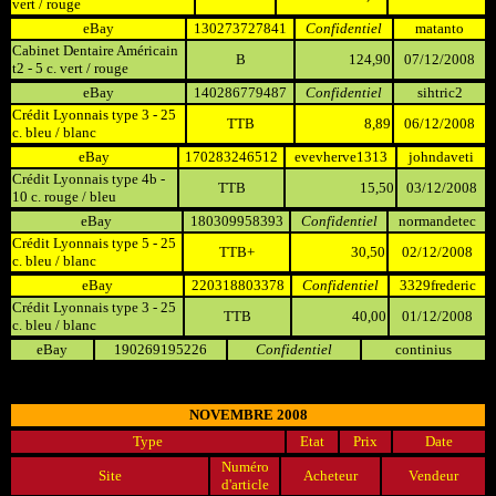
vert / rouge
eBay
130273727841
Confidentiel
matanto
Cabinet Dentaire Américain
B
124,90
07/12/2008
t2 - 5 c. vert / rouge
eBay
140286779487
Confidentiel
sihtric2
Crédit Lyonnais type 3 - 25
TTB
8,89
06/12/2008
c. bleu / blanc
eBay
170283246512
evevherve1313
johndaveti
Crédit Lyonnais type 4b -
TTB
15,50
03/12/2008
10 c. rouge / bleu
eBay
180309958393
Confidentiel
normandetec
Crédit Lyonnais type 5 - 25
TTB+
30,50
02/12/2008
c. bleu / blanc
eBay
220318803378
Confidentiel
3329frederic
Crédit Lyonnais type 3 - 25
TTB
40,00
01/12/2008
c. bleu / blanc
eBay
190269195226
Confidentiel
continius
NOVEMBRE 2008
Type
Etat
Prix
Date
Numéro
Site
Acheteur
Vendeur
d'article