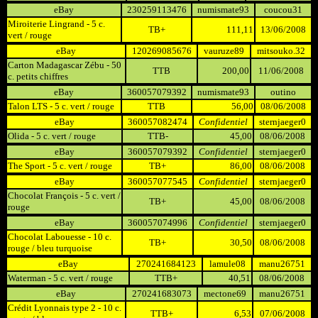
eBay
230259113476
numismate93
coucou31
Miroiterie Lingrand - 5 c.
TB+
111,11
13/06/2008
vert / rouge
eBay
120269085676
vauruze89
mitsouko.32
Carton Madagascar Zébu - 50
TTB
200,00
11/06/2008
c. petits chiffres
eBay
360057079392
numismate93
outino
Talon LTS - 5 c. vert / rouge
TTB
56,00
08/06/2008
eBay
360057082474
Confidentiel
sternjaeger0
Olida - 5 c. vert / rouge
TTB-
45,00
08/06/2008
eBay
360057079392
Confidentiel
sternjaeger0
The Sport - 5 c. vert / rouge
TB+
86,00
08/06/2008
eBay
360057077545
Confidentiel
sternjaeger0
Chocolat François - 5 c. vert /
TB+
45,00
08/06/2008
rouge
eBay
360057074996
Confidentiel
sternjaeger0
Chocolat Labouesse - 10 c.
TB+
30,50
08/06/2008
rouge / bleu turquoise
eBay
270241684123
lamule08
manu26751
Waterman - 5 c. vert / rouge
TTB+
40,51
08/06/2008
eBay
270241683073
mectone69
manu26751
Crédit Lyonnais type 2 - 10 c.
TTB+
6,53
07/06/2008