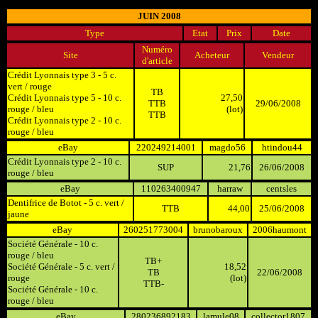
JUIN 2008
Type
Etat
Prix
Date
Numéro
Site
Acheteur
Vendeur
d'article
Crédit Lyonnais type 3 - 5 c.
vert / rouge
TB
Crédit Lyonnais type 5 - 10 c.
27,50
TTB
29/06/2008
rouge / bleu
(lot)
TTB
Crédit Lyonnais type 2 - 10 c.
rouge / bleu
eBay
220249214001
magdo56
htindou44
Crédit Lyonnais type 2 - 10 c.
SUP
21,76
26/06/2008
rouge / bleu
eBay
110263400947
harraw
centsles
Dentifrice de Botot - 5 c. vert /
TTB
44,00
25/06/2008
jaune
eBay
260251773004
brunobaroux
2006haumont
Société Générale - 10 c.
rouge / bleu
TB+
Société Générale - 5 c. vert /
18,52
TB
22/06/2008
rouge
(lot)
TTB-
Société Générale - 10 c.
rouge / bleu
eBay
280236892183
lamule08
collector1807