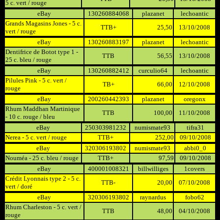
5 c. vert / rouge
eBay
130260884068
plazanet
lechoantic
Grands Magasins Jones - 5 c.
TTB+
25,50
13/10/2008
vert / rouge
eBay
130260883197
plazanet
lechoantic
Dentifrice de Botot type 1 -
TTB
56,55
13/10/2008
25 c. bleu / rouge
eBay
130260882412
curculio64
lechoantic
Pilules Pink - 5 c. vert /
TB+
66,00
12/10/2008
rouge
eBay
200260442393
plazanet
oregonx
Rhum Maddhan Martinique
TTB
100,00
11/10/2008
- 10 c. rouge / bleu
eBay
250303981232
numismate93
tifra31
Nerea - 5 c. vert / rouge
TTB+
252,00
09/10/2008
eBay
320306193802
numismate93
abbi0_0
Nouméa - 25 c. bleu / rouge
TTB+
97,59
09/10/2008
eBay
400001008321
billwilliges
1covers
Crédit Lyonnais type 2 - 5 c.
TTB-
20,00
07/10/2008
vert / doré
eBay
320306193802
raynardus
fobo62
Rhum Charleston - 5 c. vert /
TTB
48,00
04/10/2008
rouge