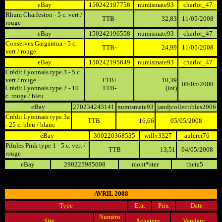
eBay
150242197758
numismate93
charlot_47
Rhum Charleston - 5 c. vert /
TTB-
32,83
11/05/2008
rouge
eBay
150242196558
numismate93
charlot_47
Conserves Gargantua - 5 c.
TTB-
24,99
11/05/2008
vert / rouge
eBay
150242195649
numismate93
charlot_47
Crédit Lyonnais type 3 - 5 c.
vert / rouge
TTB+
10,39
08/05/2008
Crédit Lyonnais type 2 - 10
TTB-
(lot)
c. rouge / bleu
eBay
270234243141
numismate93
jandjcollectibles2006
Crédit Lyonnais type 3a
TTB
16,66
05/05/2008
- 25 c. bleu / blanc
eBay
300220368535
willy3327
aulerci76
Pilules Pink type 1 - 5 c. vert /
TTB
13,51
04/05/2008
rouge
eBay
290225985608
mont*ster
theta5
AVRIL 2008
Type
Etat
Prix
Date
Numéro
Site
Acheteur
Vendeur