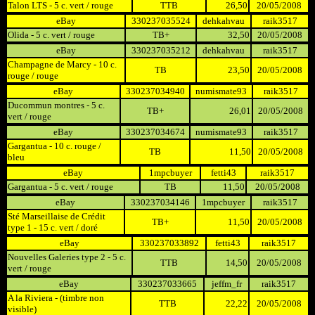
Talon LTS - 5 c. vert / rouge
TTB
26,50
20/05/2008
eBay
330237035524
dehkahvau
raik3517
Olida - 5 c. vert / rouge
TB+
32,50
20/05/2008
eBay
330237035212
dehkahvau
raik3517
Champagne de Marcy - 10 c.
TB
23,50
20/05/2008
rouge / rouge
eBay
330237034940
numismate93
raik3517
Ducommun montres - 5 c.
TB+
26,01
20/05/2008
vert / rouge
eBay
330237034674
numismate93
raik3517
Gargantua - 10 c. rouge /
TB
11,50
20/05/2008
bleu
eBay
1mpcbuyer
fetti43
raik3517
Gargantua - 5 c. vert / rouge
TB
11,50
20/05/2008
eBay
330237034146
1mpcbuyer
raik3517
Sté Marseillaise de Crédit
TB+
11,50
20/05/2008
type 1 - 15 c. vert / doré
eBay
330237033892
fetti43
raik3517
Nouvelles Galeries type 2 - 5 c.
TTB
14,50
20/05/2008
vert / rouge
eBay
330237033665
jeffm_fr
raik3517
A la Riviera - (timbre non
TTB
22,22
20/05/2008
visible)