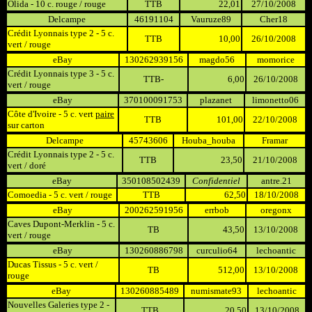
Olida - 10 c. rouge / rouge
TTB
22,01
27/10/2008
Delcampe
46191104
Vauruze89
Cher18
Crédit Lyonnais type 2 - 5 c.
TTB
10,00
26/10/2008
vert / rouge
eBay
130262939156
magdo56
momorice
Crédit Lyonnais type 3 - 5 c.
TTB-
6,00
26/10/2008
vert / rouge
eBay
370100091753
plazanet
limonetto06
Côte d'Ivoire - 5 c. vert
paire
TTB
101,00
22/10/2008
sur carton
Delcampe
45743606
Houba_houba
Framar
Crédit Lyonnais type 2 - 5 c.
TTB
23,50
21/10/2008
vert / doré
eBay
350108502439
Confidentiel
antre.21
Comoedia - 5 c. vert / rouge
TTB
62,50
18/10/2008
eBay
200262591956
errbob
oregonx
Caves Dupont-Merklin - 5 c.
TB
43,50
13/10/2008
vert / rouge
eBay
130260886798
curculio64
lechoantic
Ducas Tissus - 5 c. vert /
TB
512,00
13/10/2008
rouge
eBay
130260885489
numismate93
lechoantic
Nouvelles Galeries type 2 -
TTB
20,50
13/10/2008