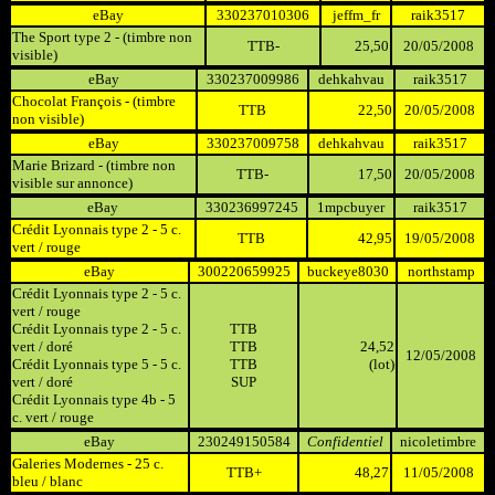
eBay
330237010306
jeffm_fr
raik3517
The Sport type 2 - (timbre non
TTB-
25,50
20/05/2008
visible)
eBay
330237009986
dehkahvau
raik3517
Chocolat François - (timbre
TTB
22,50
20/05/2008
non visible)
eBay
330237009758
dehkahvau
raik3517
Marie Brizard - (timbre non
TTB-
17,50
20/05/2008
visible sur annonce)
eBay
330236997245
1mpcbuyer
raik3517
Crédit Lyonnais type 2 - 5 c.
TTB
42,95
19/05/2008
vert / rouge
eBay
300220659925
buckeye8030
northstamp
Crédit Lyonnais type 2 - 5 c.
vert / rouge
Crédit Lyonnais type 2 - 5 c.
TTB
vert / doré
TTB
24,52
12/05/2008
Crédit Lyonnais type 5 - 5 c.
TTB
(lot)
vert / doré
SUP
Crédit Lyonnais type 4b - 5
c. vert / rouge
eBay
230249150584
Confidentiel
nicoletimbre
Galeries Modernes - 25 c.
TTB+
48,27
11/05/2008
bleu / blanc