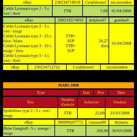
eBay
230234718019
Confidentiel
nicoletimbre
Crédit Lyonnais type 2 - 5 c.
TTB
7,00
01/04/2008
vert / doré
eBay
290216574953
delphes67
gozdan0
Crédit Lyonnais type 2 - 5 c.
vert / rouge
Crédit Lyonnais type 3 - 25 c.
TTB+
bleu / blanc
SUP
28,27
01/04/2008
Crédit Lyonnais type 3 - 10 c.
TTB+
(lot)
rouge / bleu
SUP
Crédit Lyonnais type 5 - 5 c.
vert / doré
eBay
230234712722
Confidentiel
nicoletimbre
MARS 2008
Type
Etat
Prix
Date
Numéro
Site
Acheteur
Vendeur
d'article
Spidoléine type 2 - 5 c. vert /
TTB
25,00
31/03/2008
rouge
eBay
380009267772
vauruze89
thimaxx
Bière Gangloff - 5 c. orange /
TTB
350,00
30/03/2008
rouge