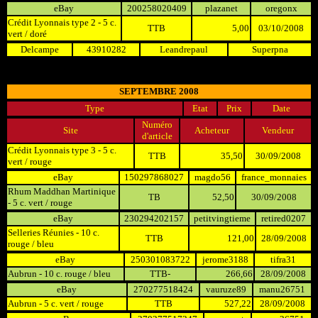
eBay
200258020409
plazanet
oregonx
Crédit Lyonnais type 2 - 5 c.
TTB
5,00
03/10/2008
vert / doré
Delcampe
43910282
Leandrepaul
Superpna
SEPTEMBRE 2008
Type
Etat
Prix
Date
Numéro
Site
Acheteur
Vendeur
d'article
Crédit Lyonnais type 3 - 5 c.
TTB
35,50
30/09/2008
vert / rouge
eBay
150297868027
magdo56
france_monnaies
Rhum Maddhan Martinique
TB
52,50
30/09/2008
- 5 c. vert / rouge
eBay
230294202157
petitvingtieme
retired0207
Selleries Réunies - 10 c.
TTB
121,00
28/09/2008
rouge / bleu
eBay
250301083722
jerome3188
tifra31
Aubrun - 10 c. rouge / bleu
TTB-
266,66
28/09/2008
eBay
270277518424
vauruze89
manu26751
Aubrun - 5 c. vert / rouge
TTB
527,22
28/09/2008