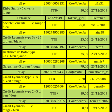
eBay
250346053131
Confidentiel
tifra31
Kirby Smith - 5 c. vert /
TTB-
30,00
27/12/2008
rouge
Delcampe
46529549
Tokens_girl
Pierreher
Société Générale - 10 c. rouge /
TTB-
20,00
25/12/2008
bleu
eBay
190274950183
Confidentiel
taita38
Crédit Lyonnais type 3a - 25
TTB
25,50
24/12/2008
c. bleu / blanc
eBay
350140569197
Confidentiel
neron
Dentifrice de Botot type 1 -
TTB
75,00
23/12/2008
25 c. bleu / jaune
eBay
160305280268
Confidentiel
numis7
Gargantua - 5 c. vert / rouge
B
79,00
23/12/2008
eBay
330290793943
Confidentiel
laurentfabre_fr
Crédit Lyonnais type 3 - 5
TTB-
7,20
21/12/2008
c. vert / rouge
eBay
120350257604
Confidentiel
denatfly
Crédit Lyonnais type 2 - 5 c.
TTB+
19,50
21/12/2008
vert / doré
eBay
350140515515
Confidentiel
bern-art-2007
Crédit Lyonnais - 10 c.
B+
8,51
19/12/2008
rouge / bleu