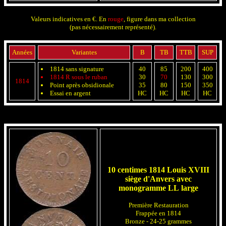
Valeurs indicatives en €. En
rouge
, figure dans ma collection
(pas nécessairement représenté).
Années
Variantes
B
TB
TTB
SUP
1814 sans signature
40
85
200
400
1814 R sous le ruban
30
70
130
300
1814
Point après obsidionale
35
80
150
350
Essai en argent
HC
HC
HC
HC
10 centimes 1814 Louis XVIII
siège d'Anvers avec
monogramme LL large
Première Restauration
Frappée en 1814
Bronze - 24-25 grammes