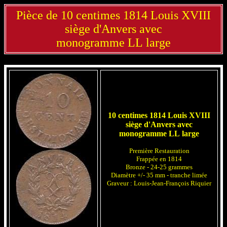
Pièce de 10 centimes 1814 Louis XVIII
siège d'Anvers avec
monogramme LL large
10 centimes 1814 Louis XVIII
siège d'Anvers avec
monogramme LL large
Première Restauration
Frappée en 1814
Bronze - 24-25 grammes
Diamètre +/- 35 mm - tranche limée
Graveur : Louis-Jean-François Riquier