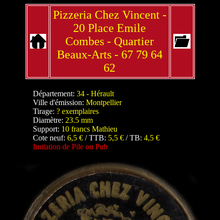
Pizzeria Chez Vincent -
20 Place Emile
Combes - Quartier
Beaux-Arts - 67 79 64
62
Département:
34 - Hérault
Ville d'émission:
Montpellier
Tirage:
? exemplaires
Diamètre:
23.5 mm
Support:
10 francs Mathieu
Cote neuf:
6,5 €
/ TTB:
5,5 €
/ TB:
4,5 €
Imitation de Pile ou Pub