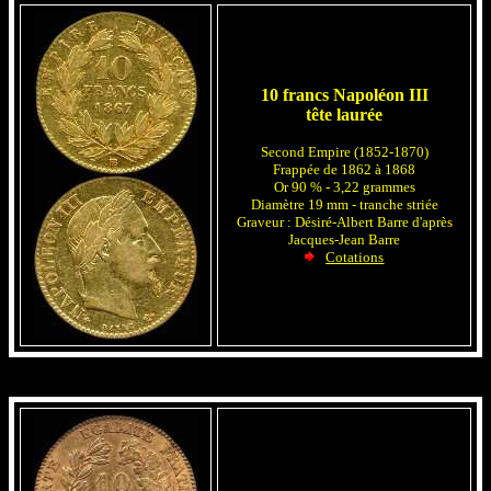
10 francs Napoléon III
tête laurée
Second Empire (1852-1870)
Frappée de 1862 à 1868
Or 90 % - 3,22 grammes
Diamètre 19 mm - tranche striée
Graveur : Désiré-Albert Barre d'après
Jacques-Jean Barre
Cotations