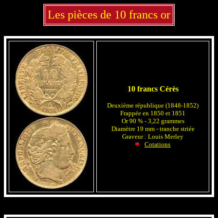
Les pièces de 10 francs or
10 francs Cérès
Deuxième république (1848-1852)
Frappée en 1850 et 1851
Or 90 % - 3,22 grammes
Diamètre 19 mm - tranche striée
Graveur : Louis Merley
Cotations