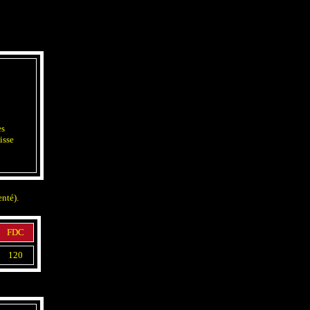
es
isse
enté).
FDC
120