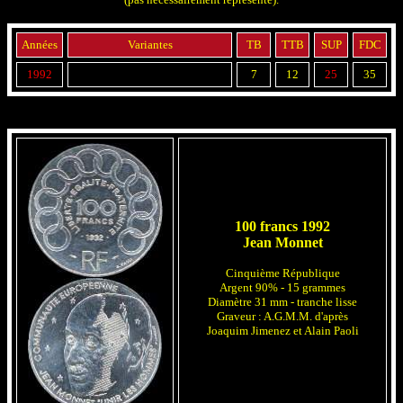
Années
Variantes
TB
TTB
SUP
FDC
1992
7
12
25
35
100 francs 1992
Jean Monnet
Cinquième République
Argent 90% - 15 grammes
Diamètre 31 mm - tranche lisse
Graveur : A.G.M.M. d'après
Joaquim Jimenez et Alain Paoli