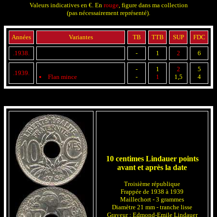
Valeurs indicatives en €. En
rouge
, figure dans ma collection
(pas nécessairement représenté).
Années
Variantes
TB
TTB
SUP
FDC
.1938.
-
1
2
6
-
1
2
5
.1939.
Flan mince
-
1
1,5
4
10 centimes Lindauer points
avant et après la date
Troisième république
Frappée de 1938 à 1939
Maillechort - 3 grammes
Diamètre 21 mm - tranche lisse
Graveur : Edmond-Emile Lindauer