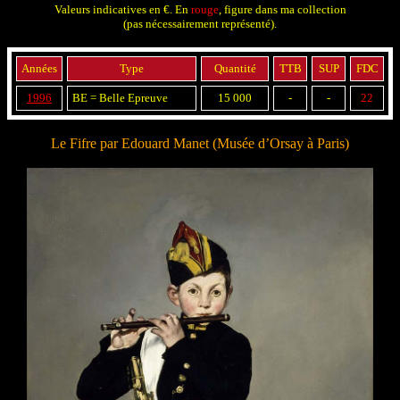
Valeurs indicatives en €. En
rouge
, figure dans ma collection
(pas nécessairement représenté).
Années
Type
Quantité
TTB
SUP
FDC
1996
BE = Belle Epreuve
15 000
-
-
22
Le Fifre par Edouard Manet (Musée d’Orsay à Paris)