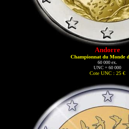
Andorre
Championnat du Monde 
60 000 ex.
UNC = 60 000
Cote UNC : 25 €