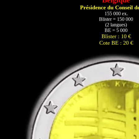
Belgique
Présidence du Conseil d
155 000 ex.
Blister = 150 000
(2 langues)
BE = 5 000
Blister : 10 €
Cote BE : 20 €