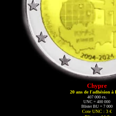
Chypre
20 ans de l'adhésion à 
407 000 ex.
UNC = 400 000
Blister BU = 7 000
Cote UNC : 3 €