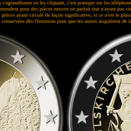
 s'agrandissent en les cliquant, c'est pratique sur les téléphone
entendent pour des pièces neuves en parfait état n'ayant pas c
pièces ayant circulé de façon significative, si ce n'est le plais
conservées dès l'émission pour que les autres acquièrent de la 