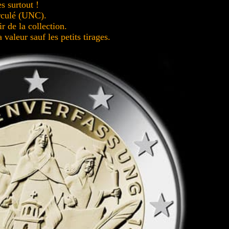
s surtout !
irculé (UNC).
ir de la collection.
valeur sauf les petits tirages.