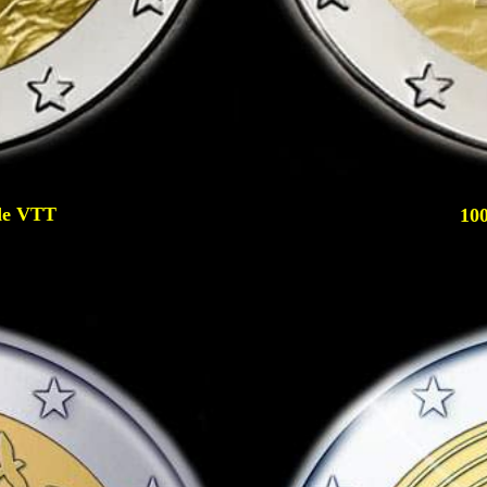
de VTT
100