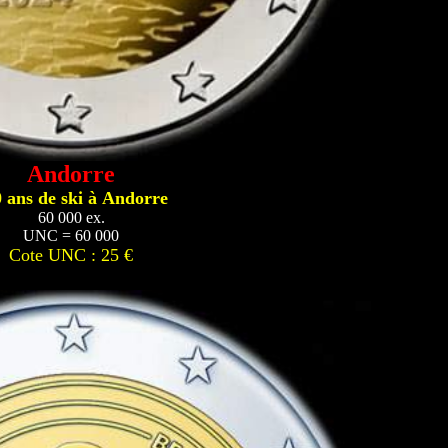
Andorre
 ans de ski à Andorre
60 000 ex.
UNC = 60 000
Cote UNC : 25 €