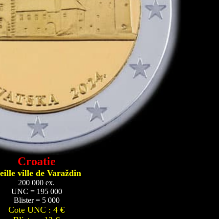
Croatie
eille ville de Varaždin
200 000 ex.
UNC = 195 000
Blister = 5 000
Cote UNC : 4 €