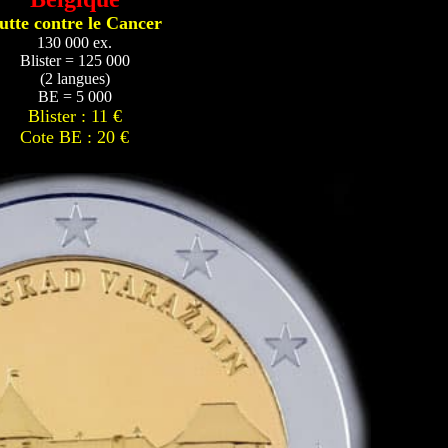
utte contre le Cancer
130 000 ex.
Blister = 125 000
(2 langues)
BE = 5 000
Blister : 11 €
Cote BE : 20 €