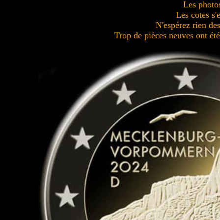
Les photos
Les cotes s'
N'espérez rien des 
Trop de pièces neuves ont été 